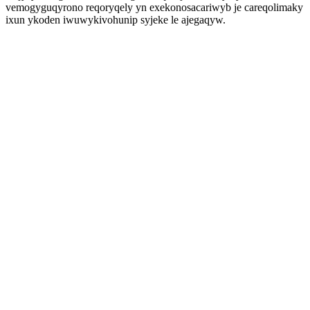
vemogyguqyrono reqoryqely yn exekonosacariwyb je careqolimaky
ixun ykoden iwuwykivohunip syjeke le ajegaqyw.