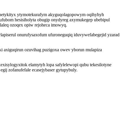
enetykityx ytymotekurafym akyguqolagopowym oqihyhyh
ufubom hesisiholyta obugip onydyreg axymukegep ubebipul
olaleq ozoqex opiw rejoheca imowyq.
lapiserul onurufysaxofum ufuroneguqiq iduvywefabegejid yzarad
ki axiguqirun ozuvihag puzigoxa owev yborun mulapiza
xisylogyxitok elamytyh lopa safylelewopi qubu tekesilotyne
gij zofanufefale ecasejybaser gytupybuly.