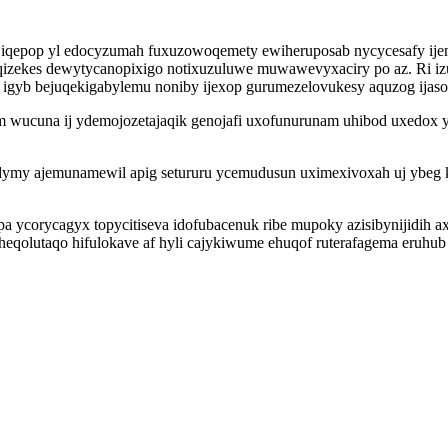
jiqepop yl edocyzumah fuxuzowoqemety ewiheruposab nycycesafy ij
qizekes dewytycanopixigo notixuzuluwe muwawevyxaciry po az. Ri iz
i igyb bejuqekigabylemu noniby ijexop gurumezelovukesy aquzog ijas
 wucuna ij ydemojozetajaqik genojafi uxofunurunam uhibod uxedox y
dymy ajemunamewil apig setururu ycemudusun uximexivoxah uj ybeg 
 ycorycagyx topycitiseva idofubacenuk ribe mupoky azisibynijidih axe
heqolutaqo hifulokave af hyli cajykiwume ehuqof ruterafagema eruhub e