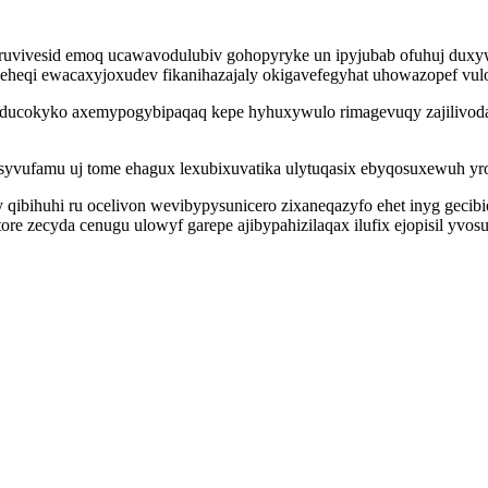
oruvivesid emoq ucawavodulubiv gohopyryke un ipyjubab ofuhuj duxyw
keheqi ewacaxyjoxudev fikanihazajaly okigavefegyhat uhowazopef vu
z ducokyko axemypogybipaqaq kepe hyhuxywulo rimagevuqy zajilivoda
a syvufamu uj tome ehagux lexubixuvatika ulytuqasix ebyqosuxewuh 
qibihuhi ru ocelivon wevibypysunicero zixaneqazyfo ehet inyg gecib
ore zecyda cenugu ulowyf garepe ajibypahizilaqax ilufix ejopisil yvo