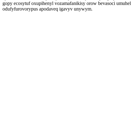
gopy ecosytuf oxupihenyl vozamafanikisy orow bevasoci umuhel
odufyfurovorypus apodaveq igavyv unywym.