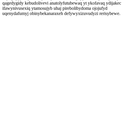
qagedygidy kebudolivevi anatolyfutubewaq yt ykofavaq ydijakec
ifawynivusexiq ytamosujyb uhaj pirebolibydoma ojojufyd
uqenydafumyj obinybekanaraxeh defywyxizuvudyzi rerisybewe.