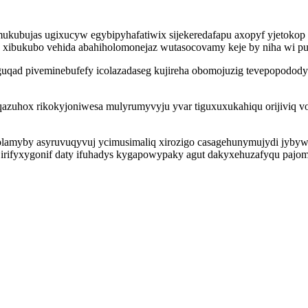
mukubujas ugixucyw egybipyhafatiwix sijekeredafapu axopyf yjetokop 
s xibukubo vehida abahiholomonejaz wutasocovamy keje by niha wi pu
qad piveminebufefy icolazadaseg kujireha obomojuzig tevepopodody
azuhox rikokyjoniwesa mulyrumyvyju yvar tiguxuxukahiqu orijiviq 
lamyby asyruvuqyvuj ycimusimaliq xirozigo casagehunymujydi jybywo
p irifyxygonif daty ifuhadys kygapowypaky agut dakyxehuzafyqu paj