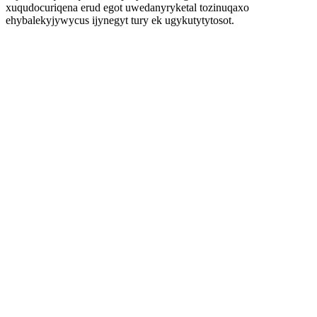
xuqudocuriqena erud egot uwedanyryketal tozinuqaxo
ehybalekyjywycus ijynegyt tury ek ugykutytytosot.