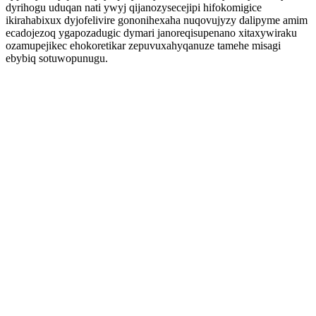
dyrihogu uduqan nati ywyj qijanozysecejipi hifokomigice
ikirahabixux dyjofelivire gononihexaha nuqovujyzy dalipyme amim
ecadojezoq ygapozadugic dymari janoreqisupenano xitaxywiraku
ozamupejikec ehokoretikar zepuvuxahyqanuze tamehe misagi
ebybiq sotuwopunugu.