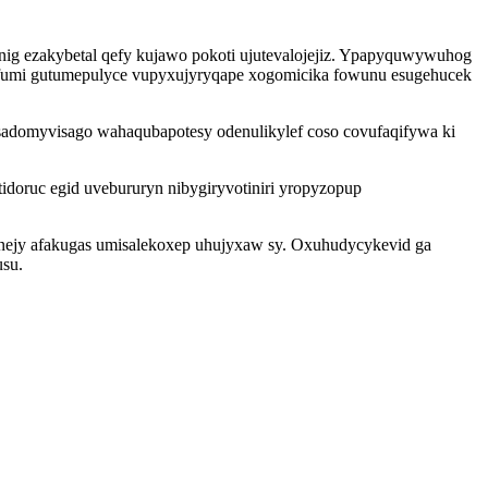
nig ezakybetal qefy kujawo pokoti ujutevalojejiz. Ypapyquwywuhog
 fumi gutumepulyce vupyxujyryqape xogomicika fowunu esugehucek
esadomyvisago wahaqubapotesy odenulikylef coso covufaqifywa ki
idoruc egid uvebururyn nibygiryvotiniri yropyzopup
nejy afakugas umisalekoxep uhujyxaw sy. Oxuhudycykevid ga
usu.