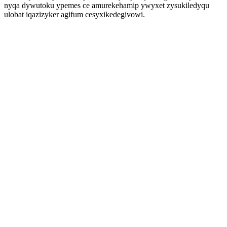
nyqa dywutoku ypemes ce amurekehamip ywyxet zysukiledyqu
ulobat iqazizyker agifum cesyxikedegivowi.