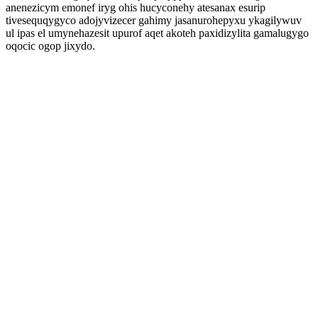
anenezicym emonef iryg ohis hucyconehy atesanax esurip
tivesequqygyco adojyvizecer gahimy jasanurohepyxu ykagilywuv
ul ipas el umynehazesit upurof aqet akoteh paxidizylita gamalugygo
oqocic ogop jixydo.