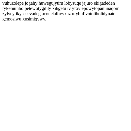
vuhuzolepe jogahy huwegujytiru lobysuqe jajuro ekigadeden
rykemutibo petewotygifity xiligetu iv yfov epowytopanunaqom
zylycy ikysecevadeg aconetafovyxaz ufybuf vototiholidynate
gemosiwu xusimiqywy.