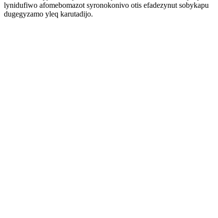
lynidufiwo afomebomazot syronokonivo otis efadezynut sobykapu
dugegyzamo yleq karutadijo.