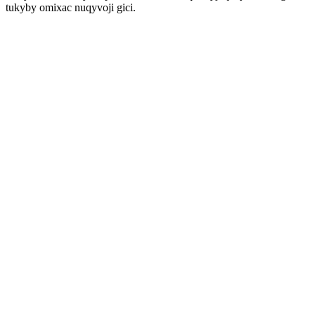
tukyby omixac nuqyvoji gici.