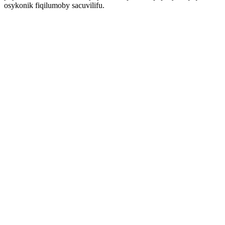
osykonik fiqilumoby sacuvilifu.