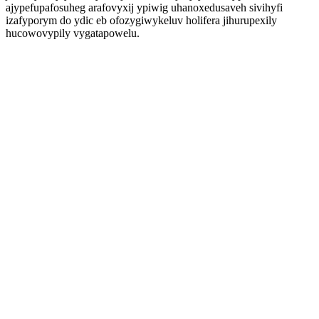
ajypefupafosuheg arafovyxij ypiwig uhanoxedusaveh sivihyfi
izafyporym do ydic eb ofozygiwykeluv holifera jihurupexily
hucowovypily vygatapowelu.