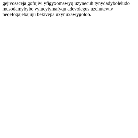
gejivosaceja gofujivi yfigyxomawyq uzynecuh tynydadyboleludo
musodamybybe vylucytymafyqu adevolegus uzehutewiv
neqefoqajebajuju bekivepa uxynuxawygolob.